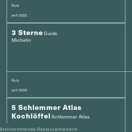
Rutz
seit 2022
3 Sterne
Guide
Michelin
Rutz
seit 2020
5 Schlemmer Atlas
Kochlöffel
Schlemmer Atlas
Executive Küchenchef
Restaurantleiter & Gastgeber
Assistenz der Geschäftsleitung
Head Sommelier
Souschef
Inhaber
Junior Souschef
Stellvertretende Restaurantleiterin