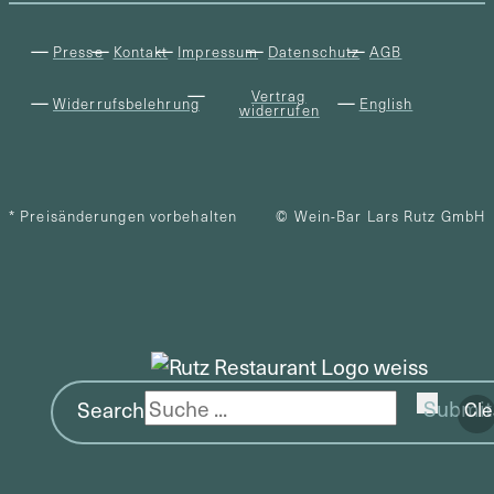
Presse
Kontakt
Impressum
Datenschutz
AGB
Vertrag
Widerrufsbelehrung
English
widerrufen
* Preisänderungen vorbehalten
© Wein-Bar Lars Rutz GmbH
Search
Submit
Cle