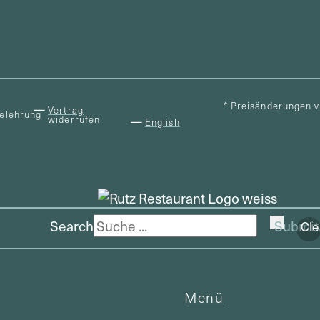
* Preisänderungen 
Vertrag
elehrung
widerrufen
English
Search
Submit
Cle
Menü