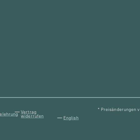
* Preisänderungen 
Vertrag
elehrung
widerrufen
English