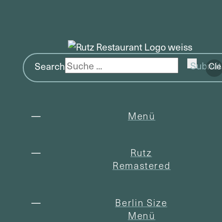
Search
Submit
Cle
Menü
Rutz
Remastered
Berlin Size
Menü