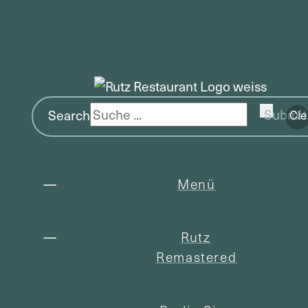
Search
Submit
Cle
Menü
Rutz
Remastered