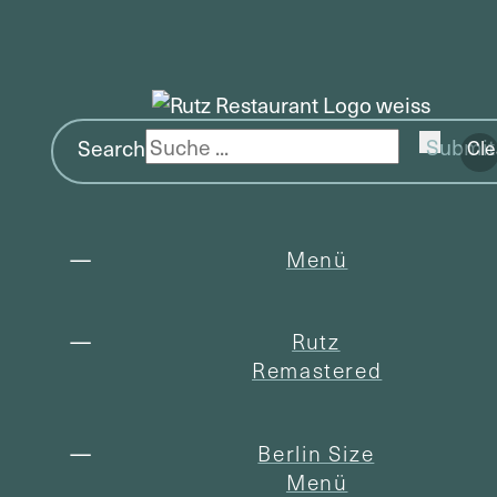
Search
Submit
Cle
Menü
Rutz
Remastered
Berlin Size
Menü