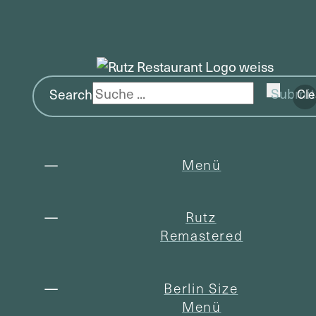
Search
Submit
Cle
Menü
Rutz
Remastered
Berlin Size
Menü