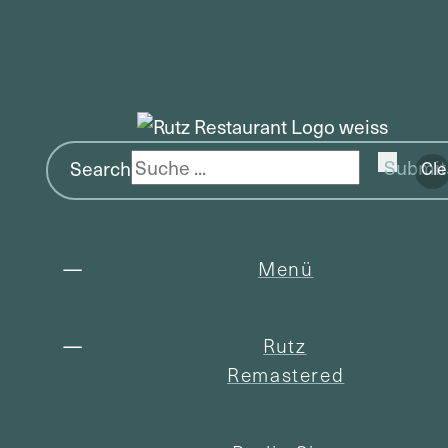
Search
Submit
Cle
Menü
Rutz
Remastered